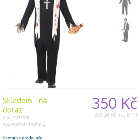
350 Kč
Skladem - na
dotaz
289,26 Kč
bez DPH
Kód: SM38878
Vyzvednutí: Praha 2
Zeptat se prodavače