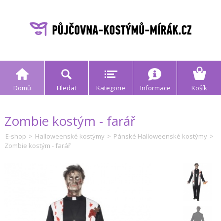
Domů
Hledat
Kategorie
Informace
Košík
Zombie kostým - farář
E-shop
>
Halloweenské kostýmy
>
Pánské Halloweenské kostýmy
>
Zombie kostým - farář