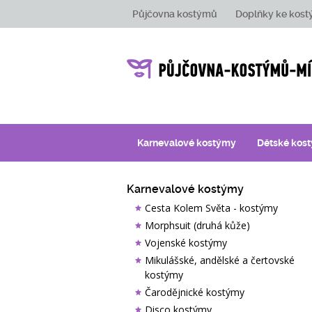
Půjčovna kostýmů
Doplňky ke kos
Karnevalové kostýmy
Dětské kos
Karnevalové kostýmy
Cesta Kolem Světa - kostýmy
Morphsuit (druhá kůže)
Vojenské kostýmy
Mikulášské, andělské a čertovské
kostýmy
Čarodějnické kostýmy
Disco kostýmy