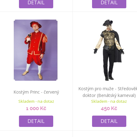
DETAIL
DETAIL
Kostým pro muže - Středově
Kostým Princ - červený
doktor (Benátský karneval)
Skladem - na dotaz
Skladem - na dotaz
1 000 Kč
450 Kč
DETAIL
DETAIL