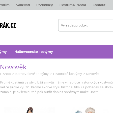
týmům
Velikosti
Podmínky
Costume Rental
Kontakt
týmy
Halloweenské kostýmy
Novověk
E-shop
>
Karnevalové kostýmy
>
Historické kostýmy
> Novověk
Kromě kostýmů ve stylu bájí a mýtů máme v nabídce historických kostýmů 
velice široké využití. Kromě akcí ve stylu historie, filmu a pohádek se skv
zombie, je ovšem nutné pak outfit doplnit správným make-upem.