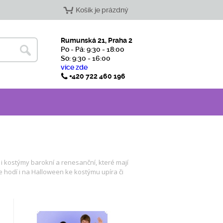
Košík je prázdný
Rumunská 21, Praha 2
Po - Pá: 9:30 - 18:00
So: 9:30 - 16:00
více zde
+420 722 460 196
i kostýmy barokní a renesanční, které mají
ěle hodí i na Halloween ke kostýmu upíra či