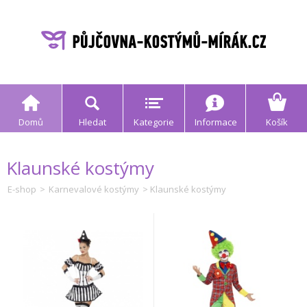
Domů
Hledat
Kategorie
Informace
Košík
Klaunské kostýmy
E-shop
>
Karnevalové kostýmy
> Klaunské kostýmy