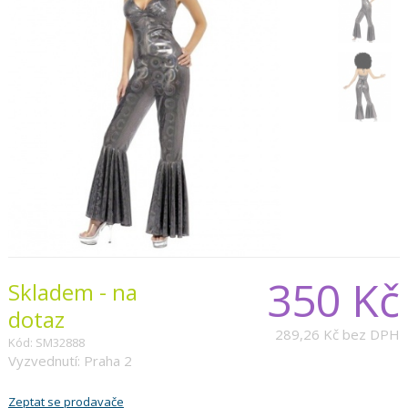
350 Kč
Skladem - na
dotaz
289,26 Kč
bez DPH
Kód: SM32888
Vyzvednutí: Praha 2
Zeptat se prodavače