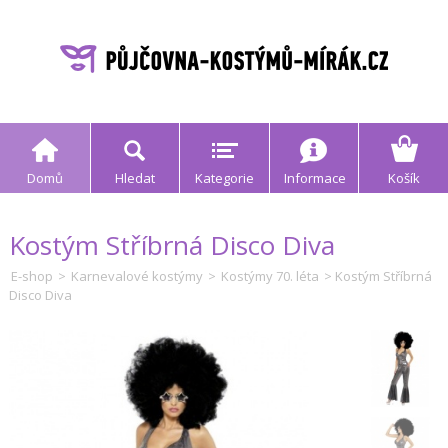
Domů
Hledat
Kategorie
Informace
Košík
Kostým Stříbrná Disco Diva
E-shop
>
Karnevalové kostýmy
>
Kostýmy 70. léta
> Kostým Stříbrná
Disco Diva