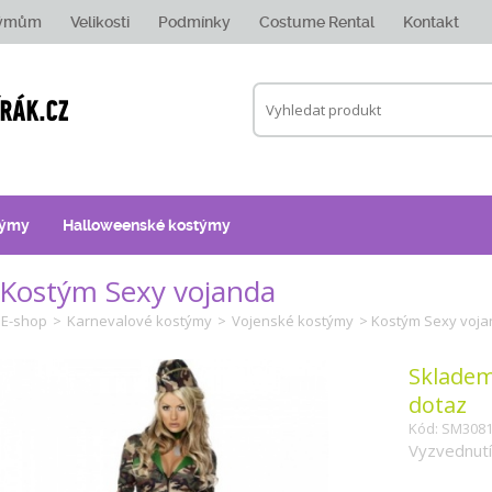
týmům
Velikosti
Podmínky
Costume Rental
Kontakt
týmy
Halloweenské kostýmy
Kostým Sexy vojanda
E-shop
>
Karnevalové kostýmy
>
Vojenské kostýmy
> Kostým Sexy voj
Skladem
dotaz
Kód: SM308
Vyzvednutí