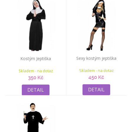
Sexy kostým jeptiška
Kostým Jeptiška
Skladem - na dotaz
Skladem - na dotaz
450 Kč
350 Kč
DETAIL
DETAIL