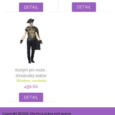
DETAIL
DETAIL
Kostým pro muže -
Středověký doktor
Skladem - na dotaz
(Benátský karneval)
450 Kč
DETAIL
Copyright ©2026, Všechna práva vyhrazena