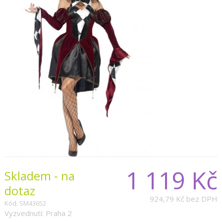
1 119 Kč
Skladem - na
dotaz
924,79 Kč
bez DPH
Kód: SM43652
Vyzvednutí: Praha 2