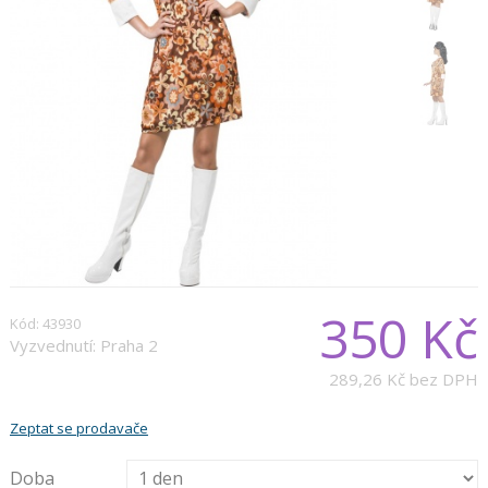
350 Kč
Kód: 43930
Vyzvednutí: Praha 2
289,26 Kč
bez DPH
Zeptat se prodavače
Doba