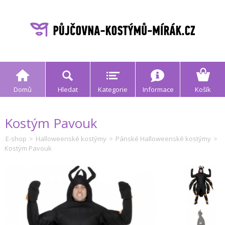
Domů
Hledat
Kategorie
Informace
Košík
Kostým Pavouk
E-shop
>
Halloweenské kostýmy
>
Pánské Halloweenské kostýmy
>
Kostým Pavouk