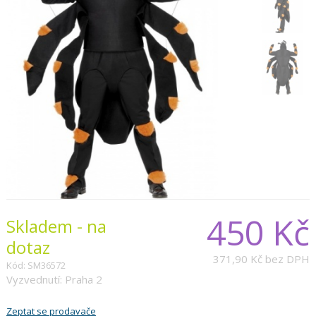
450 Kč
Skladem - na
dotaz
371,90 Kč
bez DPH
Kód: SM36572
Vyzvednutí: Praha 2
Zeptat se prodavače