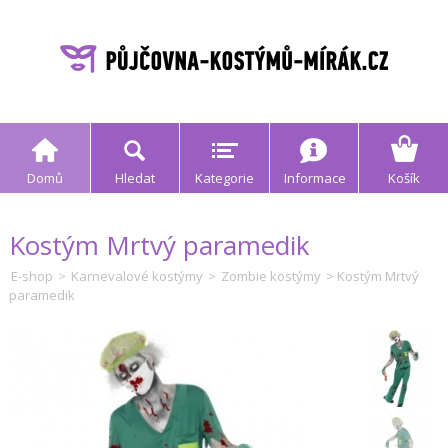
Domů
Hledat
Kategorie
Informace
Košík
Kostým Mrtvý paramedik
E-shop
>
Karnevalové kostýmy
>
Zombie kostýmy
> Kostým Mrtvý
paramedik