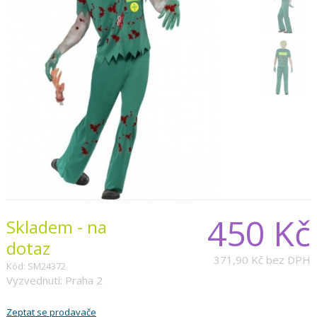
450 Kč
Skladem - na
dotaz
371,90 Kč
bez DPH
Kód: SM24372
Vyzvednutí: Praha 2
Zeptat se prodavače