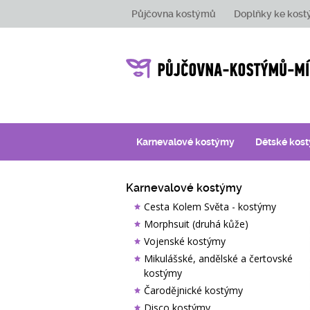
Půjčovna kostýmů
Doplňky ke kos
Karnevalové kostýmy
Dětské kos
Karnevalové kostýmy
Cesta Kolem Světa - kostýmy
Morphsuit (druhá kůže)
Vojenské kostýmy
Mikulášské, andělské a čertovské
kostýmy
Čarodějnické kostýmy
Disco kostýmy