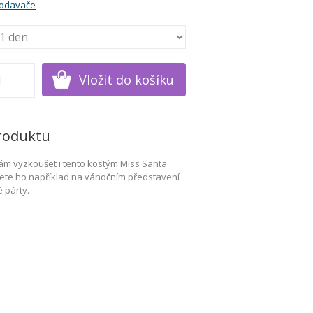
rodavače
roduktu
 nám vyzkoušet i tento kostým Miss Santa
jete ho například na vánočním představení
é párty.