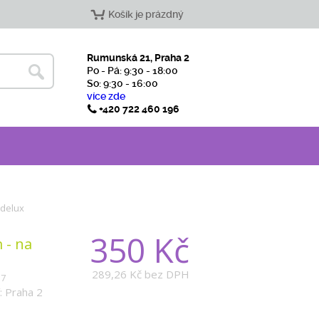
Košík je prázdný
Rumunská 21, Praha 2
Po - Pá: 9:30 - 18:00
So: 9:30 - 16:00
více zde
+420 722 460 196
 delux
350 Kč
 - na
289,26 Kč
bez DPH
17
: Praha 2