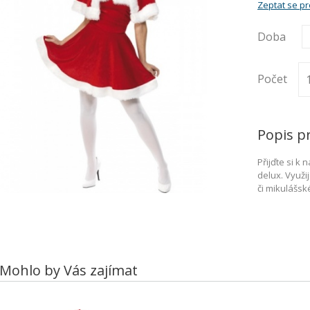
Zeptat se p
Doba
Počet
Popis p
Přijďte si k
delux. Využi
či mikulášsk
Mohlo by Vás zajímat