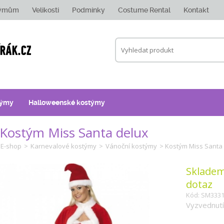
týmům
Velikosti
Podmínky
Costume Rental
Kontakt
týmy
Halloweenské kostýmy
Kostým Miss Santa delux
E-shop
>
Karnevalové kostýmy
>
Vánoční kostýmy
> Kostým Miss Santa
Skladem
dotaz
Kód: SM333
Vyzvednutí