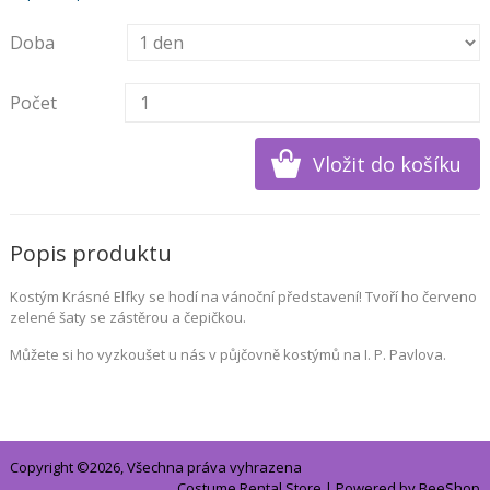
Doba
Počet
Popis produktu
Kostým Krásné Elfky se hodí na vánoční představení! Tvoří ho červeno
zelené šaty se zástěrou a čepičkou.
Můžete si ho vyzkoušet u nás v půjčovně kostýmů na I. P. Pavlova.
Copyright ©2026, Všechna práva vyhrazena
Costume Rental Store
| Powered by
BeeShop