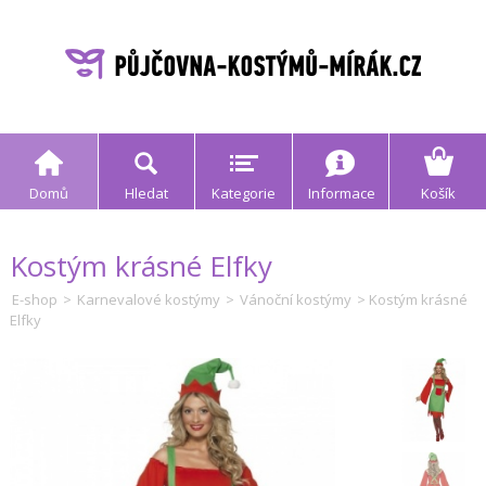
Domů
Hledat
Kategorie
Informace
Košík
Kostým krásné Elfky
E-shop
>
Karnevalové kostýmy
>
Vánoční kostýmy
> Kostým krásné
Elfky