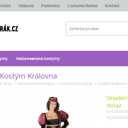
týmům
Velikosti
Podmínky
Costume Rental
Kontakt
týmy
Halloweenské kostýmy
Kostým Královna
E-shop
>
Karnevalové kostýmy
>
Historické kostýmy
> Kostým Královna
Skladem
dotaz
Kód: BL8778
Vyzvednutí