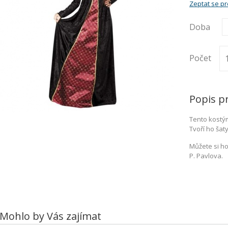
Zeptat se p
Doba
Počet
Popis p
Tento kostým
Tvoří ho šat
Můžete si ho
P. Pavlova.
Mohlo by Vás zajímat