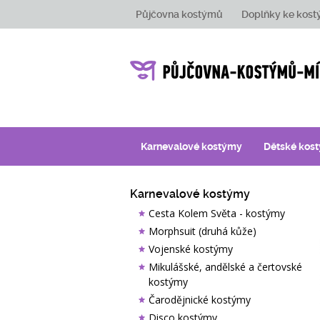
Půjčovna kostýmů
Doplňky ke kos
Karnevalové kostýmy
Dětské kos
Karnevalové kostýmy
Cesta Kolem Světa - kostýmy
Morphsuit (druhá kůže)
Vojenské kostýmy
Mikulášské, andělské a čertovské
kostýmy
Čarodějnické kostýmy
Disco kostýmy