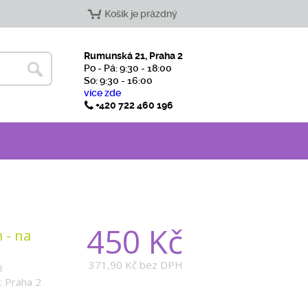
Košík je prázdný
Rumunská 21, Praha 2
Po - Pá: 9:30 - 18:00
So: 9:30 - 16:00
více zde
+420 722 460 196
450 Kč
 - na
371,90 Kč
bez DPH
8
: Praha 2