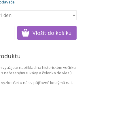
rodavače
roduktu
 využijete například na historickém večírku.
y s nařasenými rukávy a čelenka do vlasů.
 vyzkoušet u nás v půjčovně kostýmů na I.