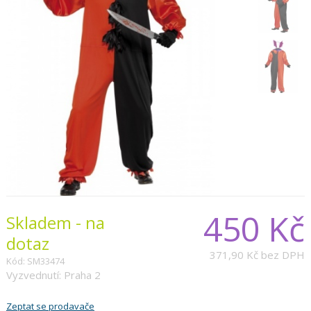
450 Kč
Skladem - na
dotaz
371,90 Kč
bez DPH
Kód: SM33474
Vyzvednutí: Praha 2
Zeptat se prodavače