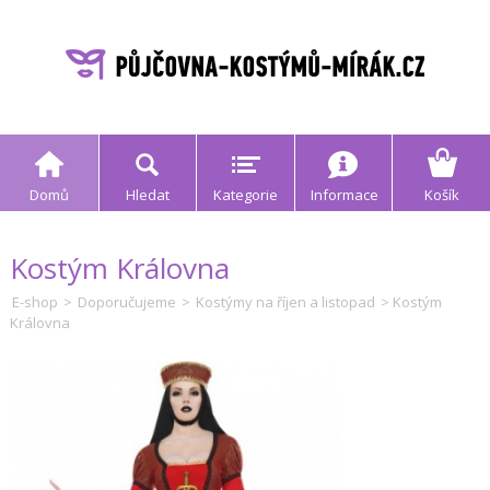
Domů
Hledat
Kategorie
Informace
Košík
Kostým Královna
E-shop
>
Doporučujeme
>
Kostýmy na říjen a listopad
> Kostým
Královna